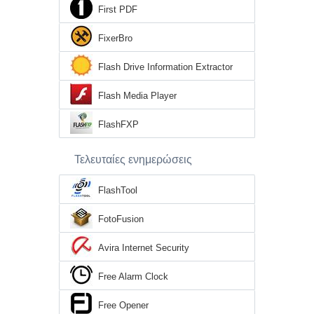
First PDF
FixerBro
Flash Drive Information Extractor
Flash Media Player
FlashFXP
Τελευταίες ενημερώσεις
FlashTool
FotoFusion
Avira Internet Security
Free Alarm Clock
Free Opener