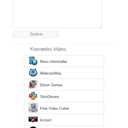
Κορυφαίες λήψεις
Revo Uninstaller
WebcamMax
Driver Genius
SlimDrivers
Free Video Cutter
Action!