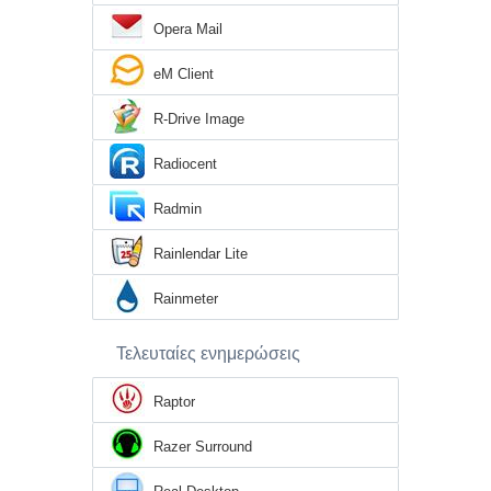
Opera Mail
eM Client
R-Drive Image
Radiocent
Radmin
Rainlendar Lite
Rainmeter
Τελευταίες ενημερώσεις
Raptor
Razer Surround