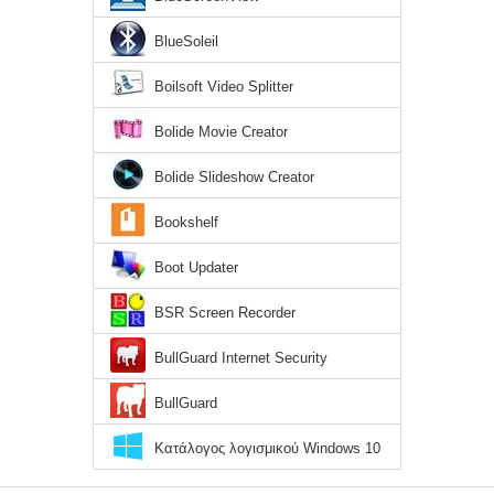
BlueSoleil
Boilsoft Video Splitter
Bolide Movie Creator
Bolide Slideshow Creator
Bookshelf
Boot Updater
BSR Screen Recorder
BullGuard Internet Security
BullGuard
Κατάλογος λογισμικού Windows 10