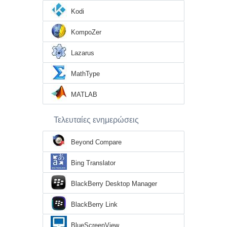
Kodi
KompoZer
Lazarus
MathType
MATLAB
Τελευταίες ενημερώσεις
Beyond Compare
Bing Translator
BlackBerry Desktop Manager
BlackBerry Link
BlueScreenView