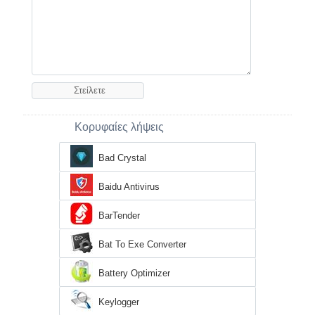
Κορυφαίες λήψεις
Bad Crystal
Baidu Antivirus
BarTender
Bat To Exe Converter
Battery Optimizer
Keylogger