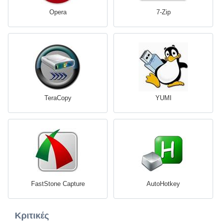
Opera
7-Zip
TeraCopy
YUMI
FastStone Capture
AutoHotkey
Κριτικές