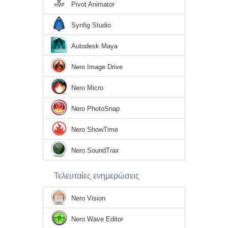
Pivot Animator
Synfig Studio
Autodesk Maya
Nero Image Drive
Nero Micro
Nero PhotoSnap
Nero ShowTime
Nero SoundTrax
Τελευταίες ενημερώσεις
Nero Vision
Nero Wave Editor