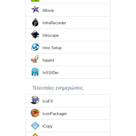
iMovie
InfraRecorder
Inkscape
Inno Setup
Inpaint
InSSIDer
Τελευταίες ενημερώσεις
IcoFX
IconPackager
iCopy