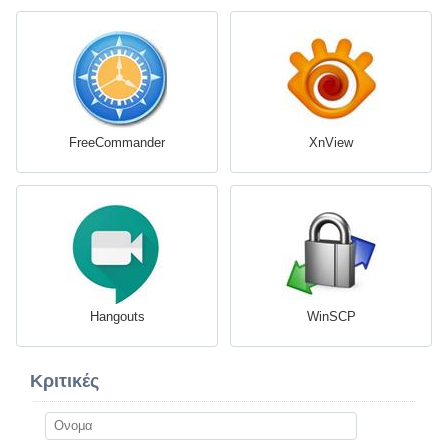
FreeCommander
XnView
Hangouts
WinSCP
Κριτικές