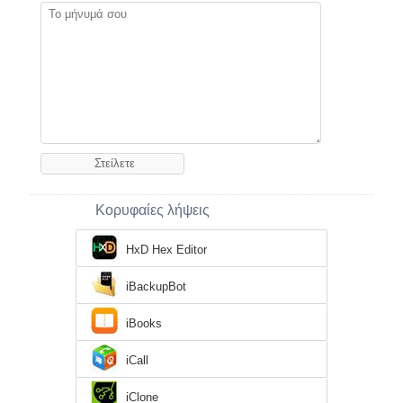
Κορυφαίες λήψεις
HxD Hex Editor
iBackupBot
iBooks
iCall
iClone