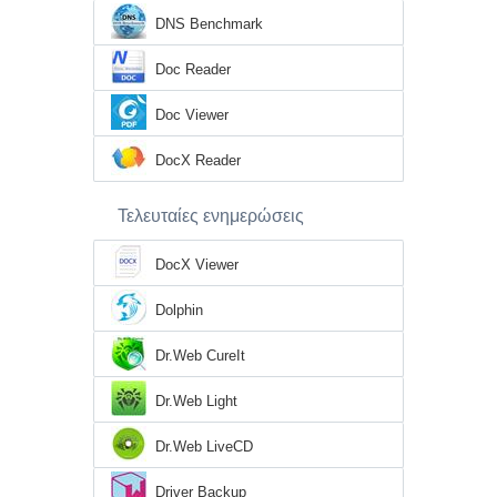
DNS Benchmark
Doc Reader
Doc Viewer
DocX Reader
Τελευταίες ενημερώσεις
DocX Viewer
Dolphin
Dr.Web CureIt
Dr.Web Light
Dr.Web LiveCD
Driver Backup