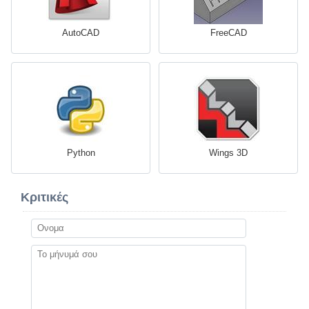
AutoCAD
FreeCAD
Python
Wings 3D
Κριτικές