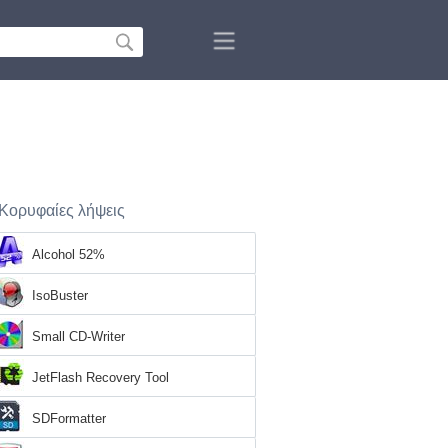
Κορυφαίες λήψεις
Alcohol 52%
IsoBuster
Small CD-Writer
JetFlash Recovery Tool
SDFormatter