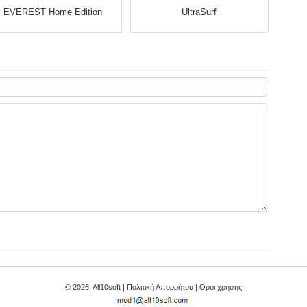
EVEREST Home Edition
UltraSurf
© 2026, All10soft |
Πολιτική Απορρήτου
|
Οροι χρήσης