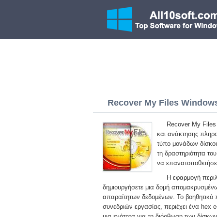
Recover My Files Windows 
Recover My Files
και ανάκτησης πληρο
τύπο μονάδων δίσκου
τη δραστηριότητα το
να επανατοποθετήσετ
Η εφαρμογή περιλ
δημιουργήσετε μια δομή απομακρυσμένω
απαραίτητων δεδομένων. Το βοηθητικό 
συνεδριών εργασίας, περιέχει ένα hex e
μια ενότητα για τη διόρθωση των δίσκ