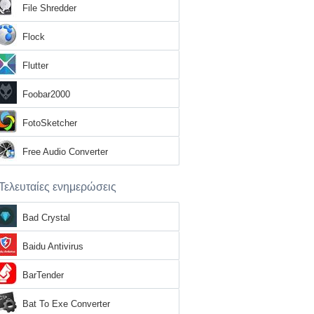
File Shredder
Flock
Flutter
Foobar2000
FotoSketcher
Free Audio Converter
Τελευταίες ενημερώσεις
Bad Crystal
Baidu Antivirus
BarTender
Bat To Exe Converter