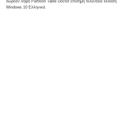
δωρεάν λήψη Partition Table Doctor επίσημη τελευταία έκδοση
Windows 10 Ελληνικά.