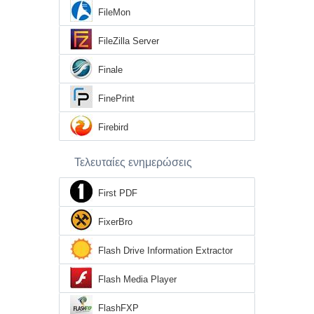
FileMon
FileZilla Server
Finale
FinePrint
Firebird
Τελευταίες ενημερώσεις
First PDF
FixerBro
Flash Drive Information Extractor
Flash Media Player
FlashFXP