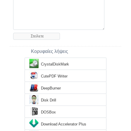
Κορυφαίες λήψεις
CrystalDiskMark
CutePDF Writer
DeepBurner
Disk Drill
DOSBox
Download Accelerator Plus