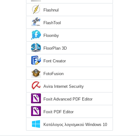
Flashnul
FlashTool
Floomby
FloorPlan 3D
Font Creator
FotoFusion
Avira Internet Security
Foxit Advanced PDF Editor
Foxit PDF Editor
Κατάλογος λογισμικού Windows 10