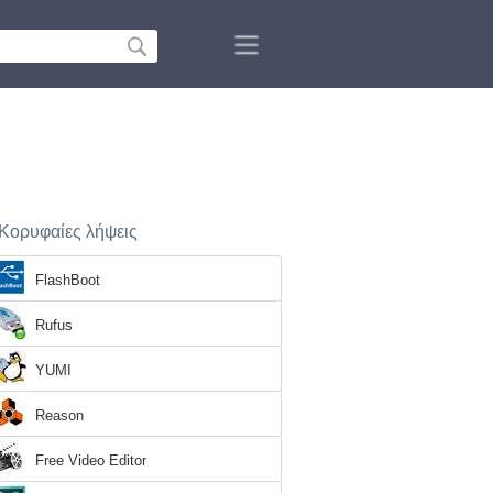
Κορυφαίες λήψεις
FlashBoot
Rufus
YUMI
Reason
Free Video Editor