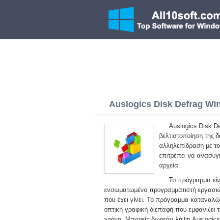
Auslogics Disk Defrag Win
Auslogics Disk D
βελτιστοποίηση της 
αλληλεπίδραση με το
επιτρέπει να ανασυγ
αρχεία.
Το πρόγραμμα είν
ενσωματωμένο προγραμματιστή εργασιών
που έχει γίνει. Το πρόγραμμα καταναλώ
οπτική γραφική διεπαφή που εμφανίζει τ
χρόνο. Μπορείς δωρεάν λήψη Auslogics