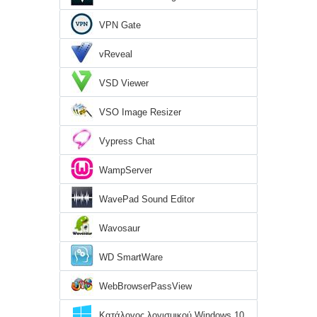
VPN Gate
vReveal
VSD Viewer
VSO Image Resizer
Vypress Chat
WampServer
WavePad Sound Editor
Wavosaur
WD SmartWare
WebBrowserPassView
Κατάλογος λογισμικού Windows 10