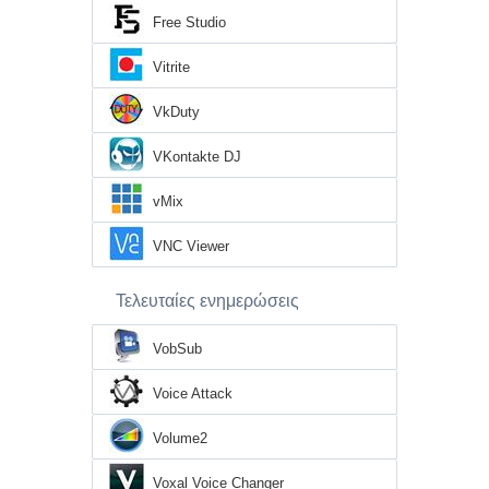
Free Studio
Vitrite
VkDuty
VKontakte DJ
vMix
VNC Viewer
Τελευταίες ενημερώσεις
VobSub
Voice Attack
Volume2
Voxal Voice Changer