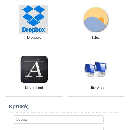
Dropbox
F.lux
NexusFont
UltraMon
Κριτικές