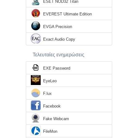
ESET NOD32 Titan
EVEREST Ultimate Edition
EVGA Precision
Exact Audio Copy
Τελευταίες ενημερώσεις
EXE Password
EyeLeo
F.lux
Facebook
Fake Webcam
FileMon