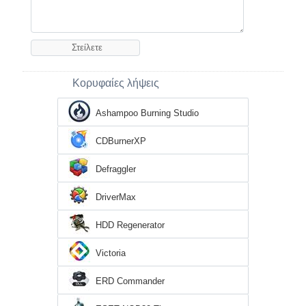
Κορυφαίες λήψεις
Ashampoo Burning Studio
CDBurnerXP
Defraggler
DriverMax
HDD Regenerator
Victoria
ERD Commander