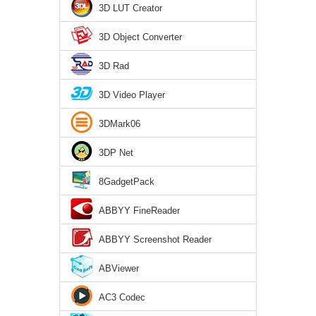
3D LUT Creator
3D Object Converter
3D Rad
3D Video Player
3DMark06
3DP Net
8GadgetPack
ABBYY FineReader
ABBYY Screenshot Reader
ABViewer
AC3 Codec