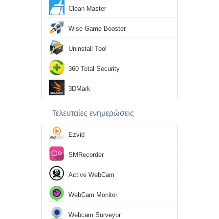
Clean Master
Wise Game Booster
Uninstall Tool
360 Total Security
3DMark
Τελευταίες ενημερώσεις
Ezvid
SMRecorder
Active WebCam
WebCam Monitor
Webcam Surveyor