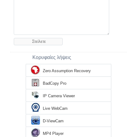
Κορυφαίες λήψεις
Zero Assumption Recovery
BadCopy Pro
IP Camera Viewer
Live WebCam
D-ViewCam
MP4 Player