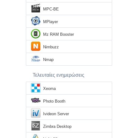
MPC-BE
MPlayer
Mz RAM Booster
Nimbuzz
Nmap
Τελευταίες ενημερώσεις
Xeoma
Photo Booth
Ivideon Server
Zimbra Desktop