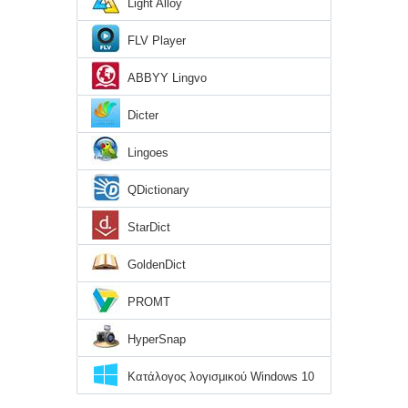
Light Alloy
FLV Player
ABBYY Lingvo
Dicter
Lingoes
QDictionary
StarDict
GoldenDict
PROMT
HyperSnap
Κατάλογος λογισμικού Windows 10