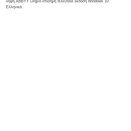
λήψη ABBYY Lingvo επίσημη τελευταία έκδοση Windows 10
Ελληνικά.