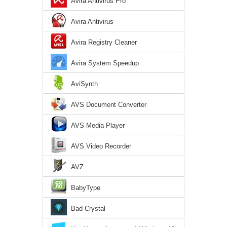
Avira Antivirus Pro
Avira Antivirus
Avira Registry Cleaner
Avira System Speedup
AviSynth
AVS Document Converter
AVS Media Player
AVS Video Recorder
AVZ
BabyType
Bad Crystal