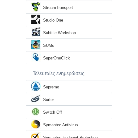
StreamTransport
Studio One
Subtitle Workshop
SUMo
SuperOneClick
Τελευταίες ενημερώσεις
Supremo
Surfer
Switch Off
Symantec Antivirus
Symantec Endpoint Protection