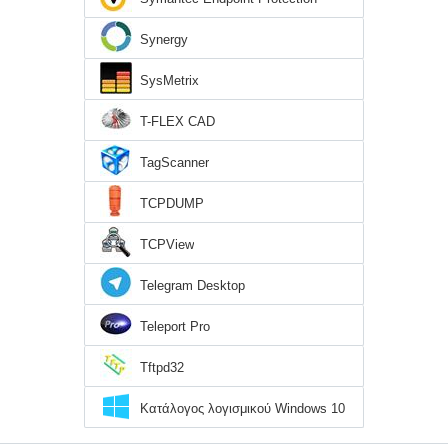
Synergy
SysMetrix
T-FLEX CAD
TagScanner
TCPDUMP
TCPView
Telegram Desktop
Teleport Pro
Tftpd32
Κατάλογος λογισμικού Windows 10