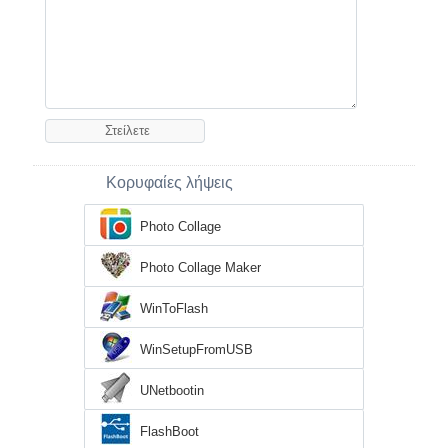
Κορυφαίες λήψεις
Photo Collage
Photo Collage Maker
WinToFlash
WinSetupFromUSB
UNetbootin
FlashBoot