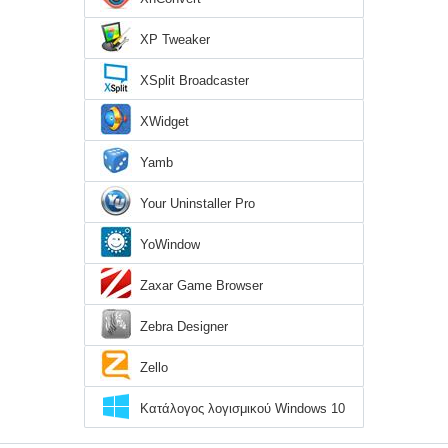
XP Tweaker
XSplit Broadcaster
XWidget
Yamb
Your Uninstaller Pro
YoWindow
Zaxar Game Browser
Zebra Designer
Zello
Κατάλογος λογισμικού Windows 10