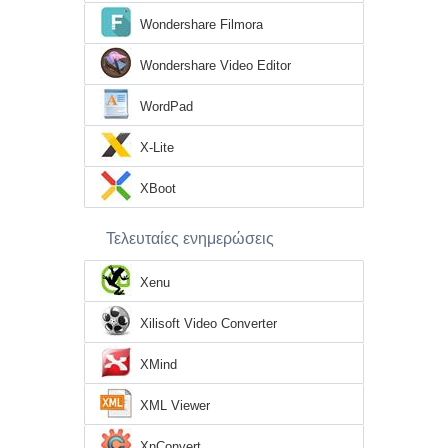
Wondershare Filmora
Wondershare Video Editor
WordPad
X-Lite
XBoot
Τελευταίες ενημερώσεις
Xenu
Xilisoft Video Converter
XMind
XML Viewer
XnConvert