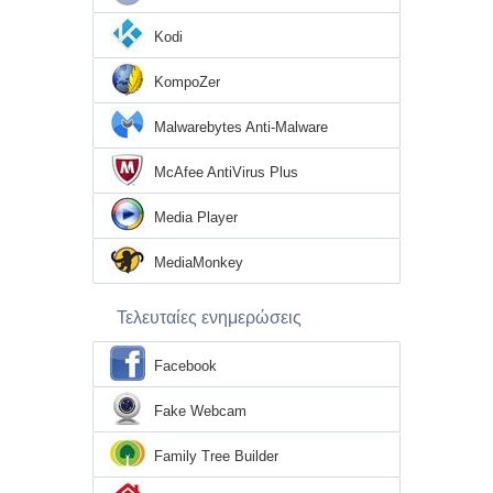
Kodi
KompoZer
Malwarebytes Anti-Malware
McAfee AntiVirus Plus
Media Player
MediaMonkey
Τελευταίες ενημερώσεις
Facebook
Fake Webcam
Family Tree Builder