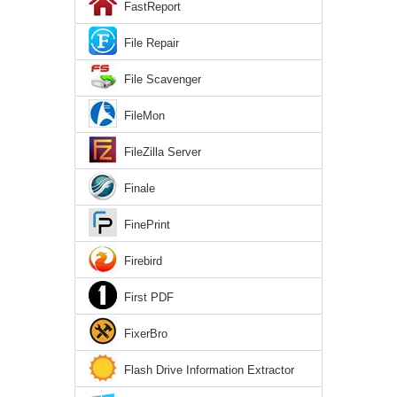
FastReport
File Repair
File Scavenger
FileMon
FileZilla Server
Finale
FinePrint
Firebird
First PDF
FixerBro
Flash Drive Information Extractor