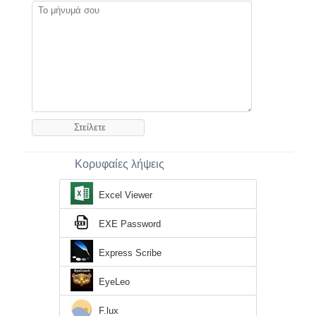
Κορυφαίες λήψεις
Excel Viewer
EXE Password
Express Scribe
EyeLeo
F.lux