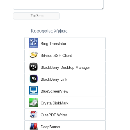
Κορυφαίες λήψεις
Bing Translator
Bitvise SSH Client
BlackBerry Desktop Manager
BlackBerry Link
BlueScreenView
CrystalDiskMark
CutePDF Writer
DeepBurner