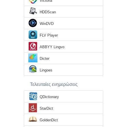
Victoria
HDDScan
WinDVD
FLV Player
ABBYY Lingvo
Dicter
Lingoes
Τελευταίες ενημερώσεις
QDictionary
StarDict
GoldenDict