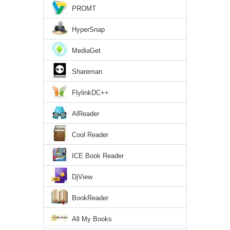
PROMT
HyperSnap
MediaGet
Shareman
FlylinkDC++
AlReader
Cool Reader
ICE Book Reader
DjView
BookReader
All My Books