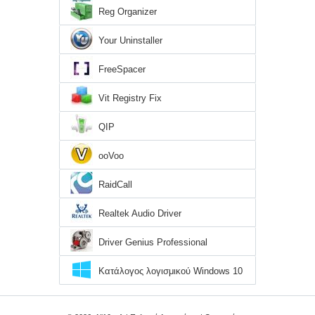
Reg Organizer
Your Uninstaller
FreeSpacer
Vit Registry Fix
QIP
ooVoo
RaidCall
Realtek Audio Driver
Driver Genius Professional
Κατάλογος λογισμικού Windows 10