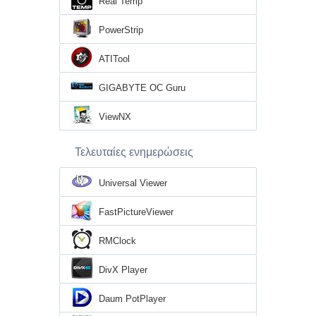
Real Temp
PowerStrip
ATITool
GIGABYTE OC Guru
ViewNX
Τελευταίες ενημερώσεις
Universal Viewer
FastPictureViewer
RMClock
DivX Player
Daum PotPlayer