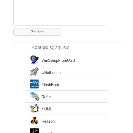
Κορυφαίες λήψεις
WinSetupFromUSB
UNetbootin
FlashBoot
Rufus
YUMI
Reason