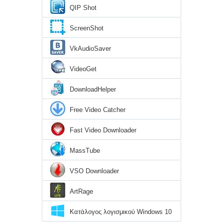
QIP Shot
ScreenShot
VkAudioSaver
VideoGet
DownloadHelper
Free Video Catcher
Fast Video Downloader
MassTube
VSO Downloader
ArtRage
Κατάλογος λογισμικού Windows 10