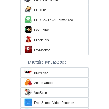
Hard Disk Sentinel
HD Tune
HDD Low Level Format Tool
Hex Editor
HijackThis
HWMonitor
Τελευταίες ενημερώσεις
BluffTitler
Anime Studio
VueScan
Free Screen Video Recorder