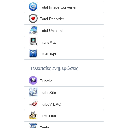
Total Image Converter
Total Recorder
Total Uninstall
TransMac
TrueCrypt
Τελευταίες ενημερώσεις
Tunatic
TurboSite
TurboV EVO
TuxGuitar
Typle