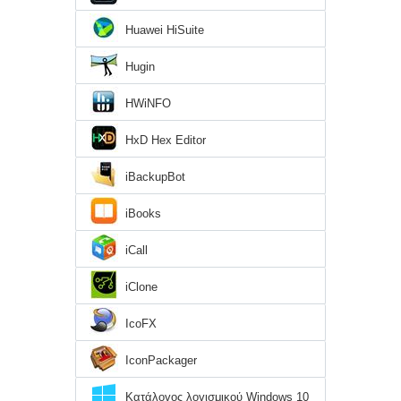
Huawei HiSuite
Hugin
HWiNFO
HxD Hex Editor
iBackupBot
iBooks
iCall
iClone
IcoFX
IconPackager
Κατάλογος λογισμικού Windows 10