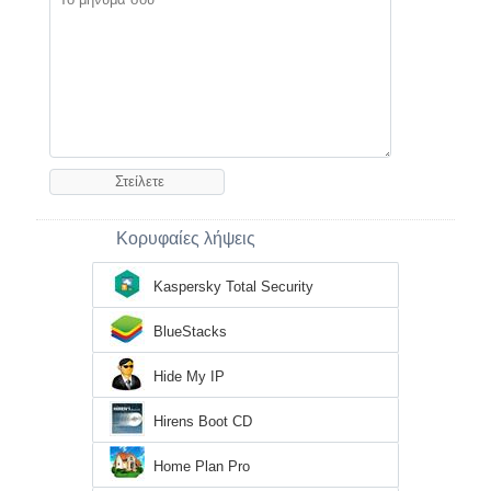
Κορυφαίες λήψεις
Kaspersky Total Security
BlueStacks
Hide My IP
Hirens Boot CD
Home Plan Pro