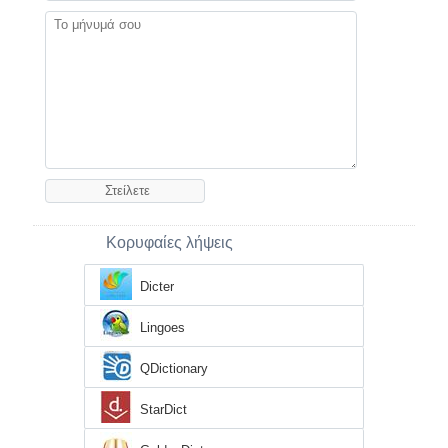
Κορυφαίες λήψεις
Dicter
Lingoes
QDictionary
StarDict