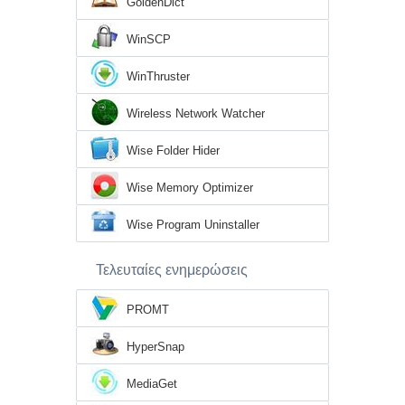
GoldenDict
WinSCP
WinThruster
Wireless Network Watcher
Wise Folder Hider
Wise Memory Optimizer
Wise Program Uninstaller
Τελευταίες ενημερώσεις
PROMT
HyperSnap
MediaGet