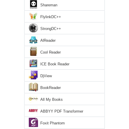
Shareman
FlylinkDC++
StrongDC++
AlReader
Cool Reader
ICE Book Reader
DjView
BookReader
All My Books
ABBYY PDF Transformer
Foxit Phantom