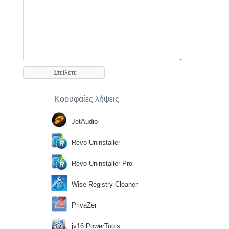
Κορυφαίες λήψεις
JetAudio
Revo Uninstaller
Revo Uninstaller Pro
Wise Registry Cleaner
PrivaZer
jv16 PowerTools