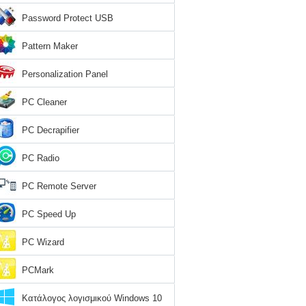
Password Protect USB
Pattern Maker
Personalization Panel
PC Cleaner
PC Decrapifier
PC Radio
PC Remote Server
PC Speed Up
PC Wizard
PCMark
Κατάλογος λογισμικού Windows 10