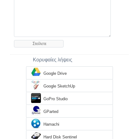
Κορυφαίες λήψεις
Google Drive
Google SketchUp
GoPro Studio
GParted
Hamachi
Hard Disk Sentinel