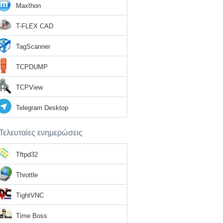
Maxthon
T-FLEX CAD
TagScanner
TCPDUMP
TCPView
Telegram Desktop
Τελευταίες ενημερώσεις
Tftpd32
Throttle
TightVNC
Time Boss