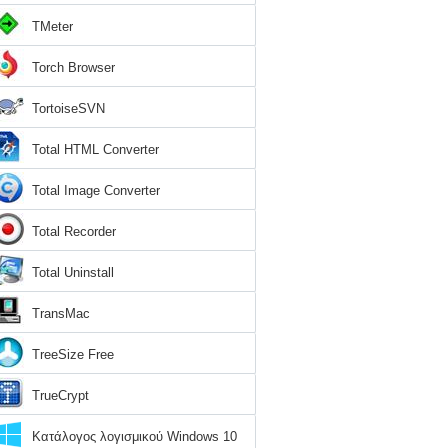
TMeter
Torch Browser
TortoiseSVN
Total HTML Converter
Total Image Converter
Total Recorder
Total Uninstall
TransMac
TreeSize Free
TrueCrypt
Κατάλογος λογισμικού Windows 10