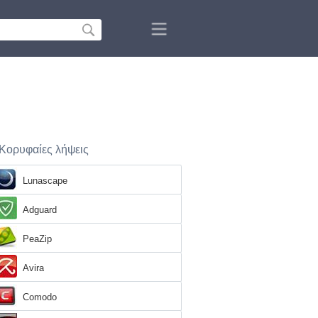
Κορυφαίες λήψεις
Lunascape
Adguard
PeaZip
Avira
Comodo