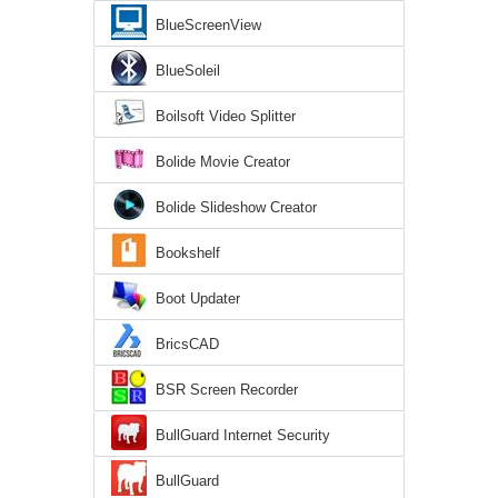
BlueScreenView
BlueSoleil
Boilsoft Video Splitter
Bolide Movie Creator
Bolide Slideshow Creator
Bookshelf
Boot Updater
BricsCAD
BSR Screen Recorder
BullGuard Internet Security
BullGuard