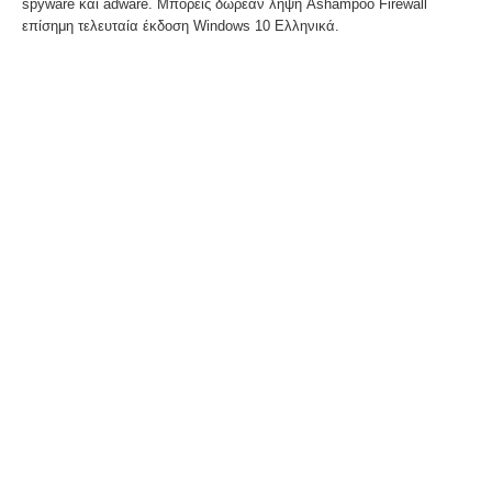
spyware και adware. Μπορείς δωρεάν λήψη Ashampoo Firewall
επίσημη τελευταία έκδοση Windows 10 Ελληνικά.