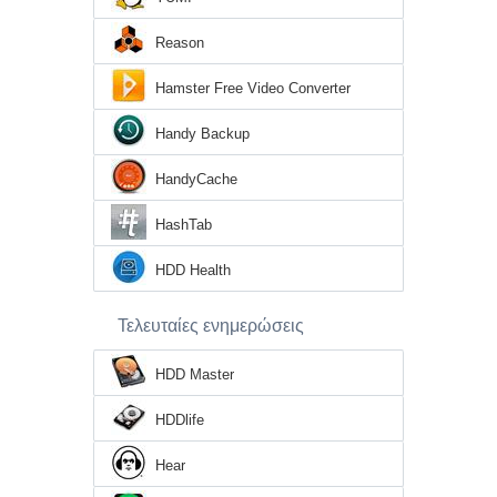
Reason
Hamster Free Video Converter
Handy Backup
HandyCache
HashTab
HDD Health
Τελευταίες ενημερώσεις
HDD Master
HDDlife
Hear