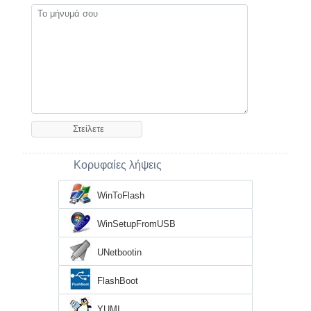
Κορυφαίες λήψεις
WinToFlash
WinSetupFromUSB
UNetbootin
FlashBoot
YUMI