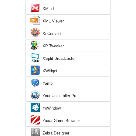
XMind
XML Viewer
XnConvert
XP Tweaker
XSplit Broadcaster
XWidget
Yamb
Your Uninstaller Pro
YoWindow
Zaxar Game Browser
Zebra Designer