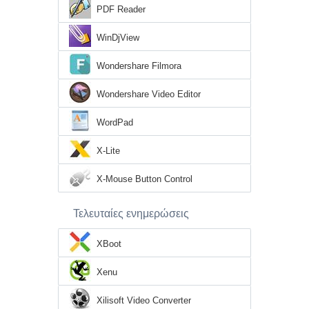
PDF Reader
WinDjView
Wondershare Filmora
Wondershare Video Editor
WordPad
X-Lite
X-Mouse Button Control
Τελευταίες ενημερώσεις
XBoot
Xenu
Xilisoft Video Converter