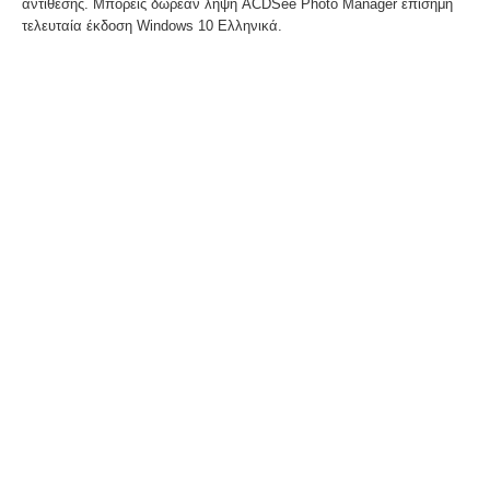
αντίθεσης. Μπορείς δωρεάν λήψη ACDSee Photo Manager επίσημη
τελευταία έκδοση Windows 10 Ελληνικά.