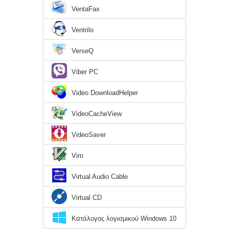
VentaFax
Ventrilo
VerseQ
Viber PC
Video DownloadHelper
VideoCacheView
VideoSaver
Vim
Virtual Audio Cable
Virtual CD
Κατάλογος λογισμικού Windows 10