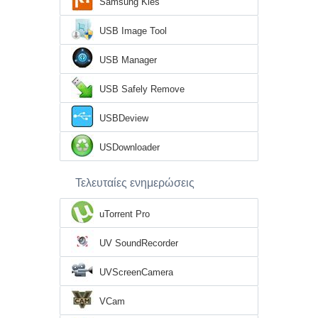
Samsung Kies
USB Image Tool
USB Manager
USB Safely Remove
USBDeview
USDownloader
Τελευταίες ενημερώσεις
uTorrent Pro
UV SoundRecorder
UVScreenCamera
VCam