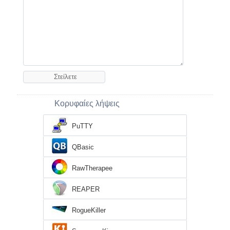
Κορυφαίες λήψεις
PuTTY
QBasic
RawTherapee
REAPER
RogueKiller