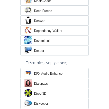
MediaCoder
Deep Freeze
Denwer
Dependency Walker
DeviceLock
Dexpot
Τελευταίες ενημερώσεις
DFX Audio Enhancer
Dialupass
Direct3D
Diskeeper