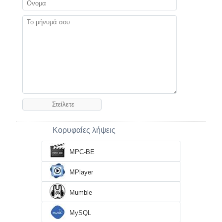
Κορυφαίες λήψεις
MPC-BE
MPlayer
Mumble
MySQL