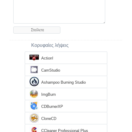
Κορυφαίες λήψεις
Action!
CamStudio
Ashampoo Burning Studio
ImgBurn
CDBurnerXP
CloneCD
CCleaner Professional Plus