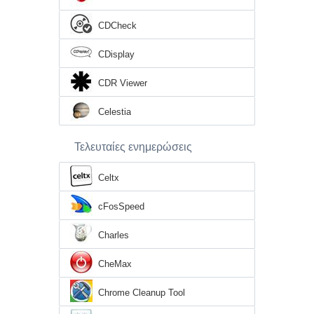
CDCheck
CDisplay
CDR Viewer
Celestia
Τελευταίες ενημερώσεις
Celtx
cFosSpeed
Charles
CheMax
Chrome Cleanup Tool