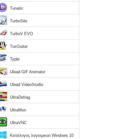
Tunatic
TurboSite
TurboV EVO
TuxGuitar
Typle
Ulead GIF Animator
Ulead VideoStudio
UltraDefrag
UltraMon
UltraVNC
Κατάλογος λογισμικού Windows 10