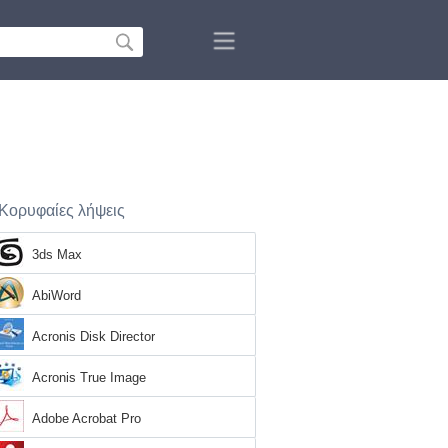
Κορυφαίες λήψεις
3ds Max
AbiWord
Acronis Disk Director
Acronis True Image
Adobe Acrobat Pro