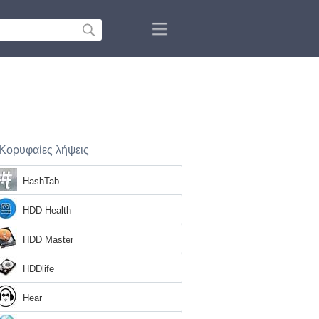
Κορυφαίες λήψεις
HashTab
HDD Health
HDD Master
HDDlife
Hear