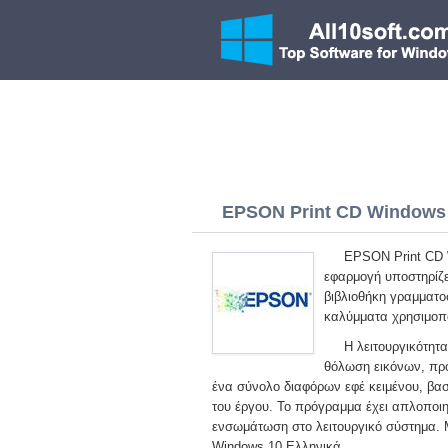
EPSON Print CD Windows 1
EPSON Print CD W
εφαρμογή υποστηρίζε
βιβλιοθήκη γραμματοσ
καλύμματα χρησιμοπο
Η λειτουργικότητ
θόλωση εικόνων, προ
ένα σύνολο διαφόρων εφέ κειμένου, βασ
του έργου. Το πρόγραμμα έχει απλοποιη
ενσωμάτωση στο λειτουργικό σύστημα.
Windows 10 Ελληνικά.