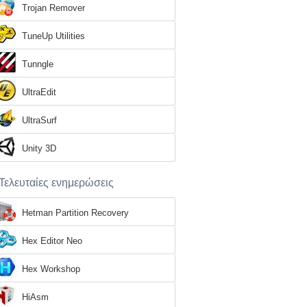
Trojan Remover
TuneUp Utilities
Tunngle
UltraEdit
UltraSurf
Unity 3D
Τελευταίες ενημερώσεις
Hetman Partition Recovery
Hex Editor Neo
Hex Workshop
HiAsm