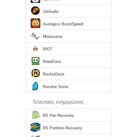
JetAudio
Auslogics BoostSpeed
Rhinoceros
RIOT
RoboForm
RocketDock
Rosetta Stone
Τελευταίες ενημερώσεις
RS File Recovery
RS Partition Recovery