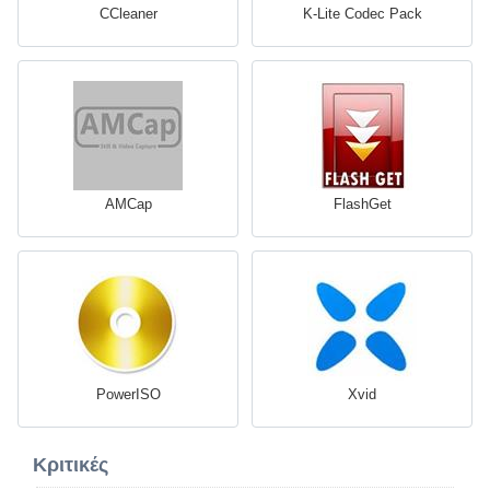
CCleaner
K-Lite Codec Pack
AMCap
FlashGet
PowerISO
Xvid
Κριτικές