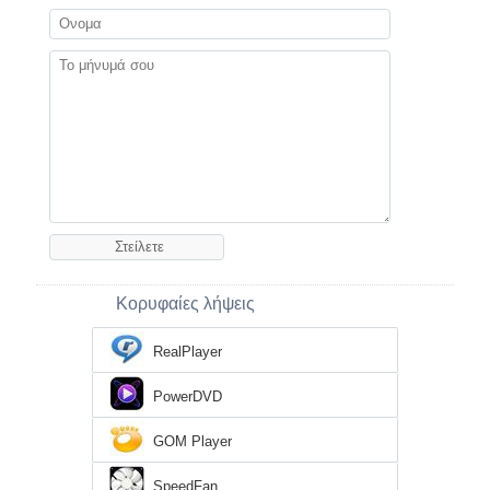
Κορυφαίες λήψεις
RealPlayer
PowerDVD
GOM Player
SpeedFan