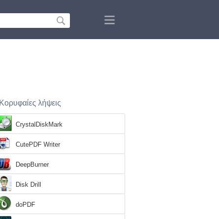
Κορυφαίες λήψεις
CrystalDiskMark
CutePDF Writer
DeepBurner
Disk Drill
doPDF