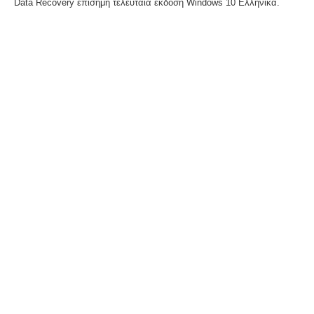
Data Recovery επίσημη τελευταία έκδοση Windows 10 Ελληνικά.