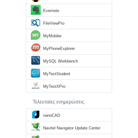
Evernote
FileViewPro
MyMobiler
MyPhoneExplorer
MySQL Workbench
MyTestStudent
MyTestXPro
Τελευταίες ενημερώσεις
nanoCAD
Navitel Navigator Update Center