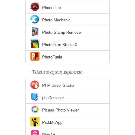
PhonerLite
Photo Mechanic
Photo Stamp Remover
PhotoFiltre Studio X
PhotoFunia
Τελευταίες ενημερώσεις
PHP Devel Studio
phpDesigner
Picasa Photo Viewer
PickMeApp
PicsArt